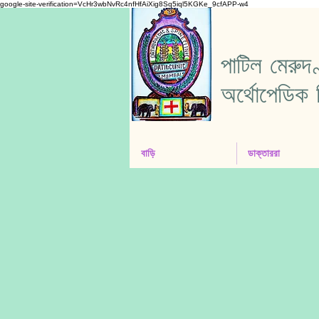
google-site-verification=VcHr3wbNvRc4nfHfAiXig8Sq5iql5KGKe_9cfAPP-w4
পাটিল মেরুদ
অর্থোপেডিক 
বাড়ি
ডাক্তাররা