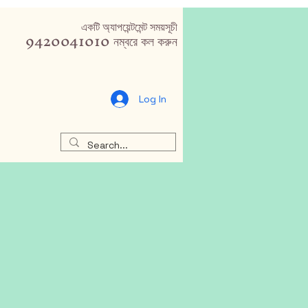
একটি অ্যাপয়েন্টমেন্ট সময়সূচী
9420041010 নম্বরে কল করুন
Log In