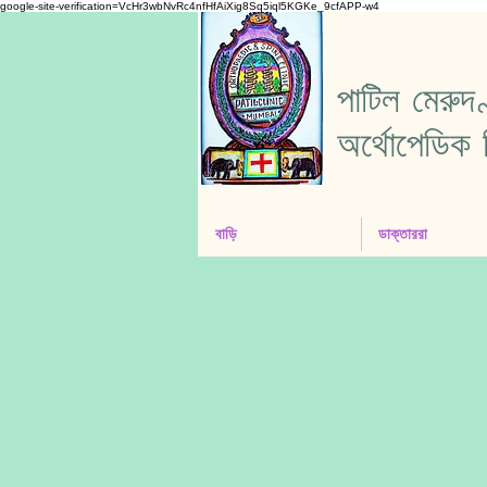
google-site-verification=VcHr3wbNvRc4nfHfAiXig8Sq5iql5KGKe_9cfAPP-w4
পাটিল মেরুদ
অর্থোপেডিক 
বাড়ি
ডাক্তাররা