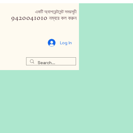
একটি অ্যাপয়েন্টমেন্ট সময়সূচী
9420041010 নম্বরে কল করুন
Log In