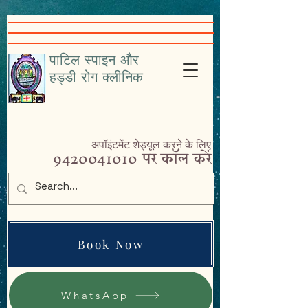
google-site-
verification=VcHr3wbNvRc4nfHfAiXig8Sq5iql5KGKe_9cfAPP-w4
पाटिल स्पाइन और
हड्डी रोग क्लीनिक
अपॉइंटमेंट शेड्यूल करने के लिए
9420041010
पर कॉल करें
Book Now
WhatsApp