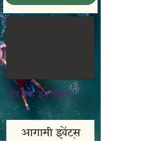
योर बैक इन एक्शन
आगामी इवेंट्स