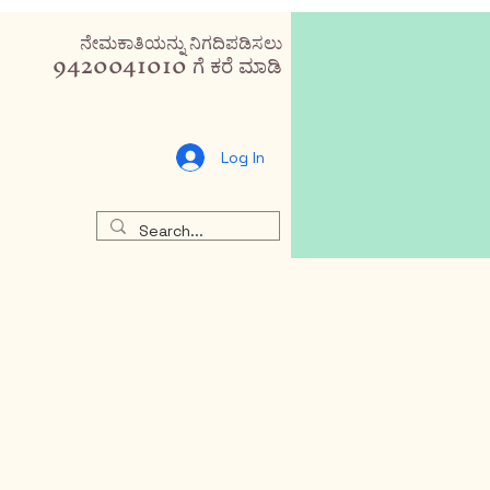
ನೇಮಕಾತಿಯನ್ನು ನಿಗದಿಪಡಿಸಲು
9420041010 ಗೆ ಕರೆ ಮಾಡಿ
Log In