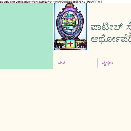
google-site-verification=VcHr3wbNvRc4nfHfAiXig8Sq5iql5KGKe_9cfAPP-w4
ಪಾಟೀಲ್ ಸ್
ಆರ್ಥೋಪೆಡಿಕ್
ಮನೆ
ವೈದ್ಯರು