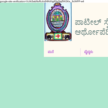
google-site-verification=VcHr3wbNvRc4nfHfAiXig8Sq5iql5KGKe_9cfAPP-w4
ಪಾಟೀಲ್ ಸ್
ಆರ್ಥೋಪೆಡಿಕ್
ಮನೆ
ವೈದ್ಯರು