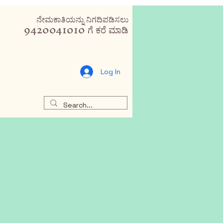
ನೇಮಕಾತಿಯನ್ನು ನಿಗದಿಪಡಿಸಲು
9420041010 ಗೆ ಕರೆ ಮಾಡಿ
Log In