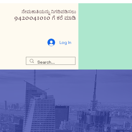
ನೇಮಕಾತಿಯನ್ನು ನಿಗದಿಪಡಿಸಲು
9420041010 ಗೆ ಕರೆ ಮಾಡಿ
Log In