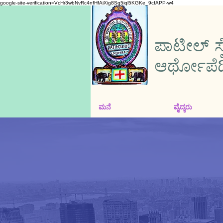
google-site-verification=VcHr3wbNvRc4nfHfAiXig8Sq5iql5KGKe_9cfAPP-w4
ಪಾಟೀಲ್ ಸ್
ಆರ್ಥೋಪೆಡಿಕ್
ಮನೆ
ವೈದ್ಯರು