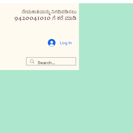
ನೇಮಕಾತಿಯನ್ನು ನಿಗದಿಪಡಿಸಲು
9420041010 ಗೆ ಕರೆ ಮಾಡಿ
Log In