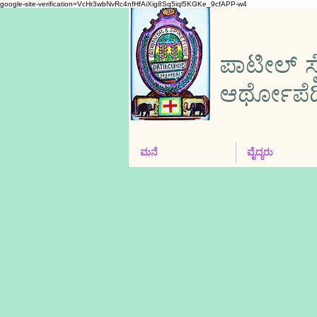
google-site-verification=VcHr3wbNvRc4nfHfAiXig8Sq5iql5KGKe_9cfAPP-w4
ಪಾಟೀಲ್ ಸ್
ಆರ್ಥೋಪೆಡಿಕ್
ಮನೆ
ವೈದ್ಯರು