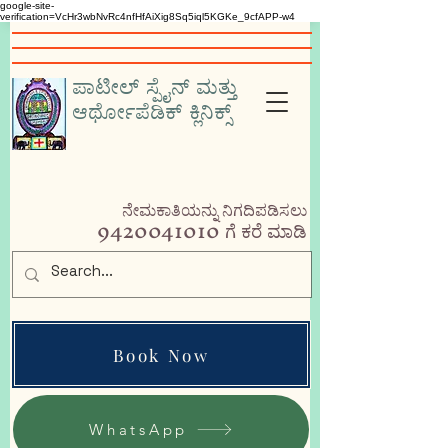
google-site-
verification=VcHr3wbNvRc4nfHfAiXig8Sq5iql5KGKe_9cfAPP-w4
ಪಾಟೀಲ್ ಸ್ಪೈನ್ ಮತ್ತು
ಆರ್ಥೋಪೆಡಿಕ್ ಕ್ಲಿನಿಕ್ಸ್
ನೇಮಕಾತಿಯನ್ನು ನಿಗದಿಪಡಿಸಲು
9420041010
ಗೆ ಕರೆ ಮಾಡಿ
Book Now
WhatsApp