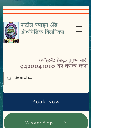
google-site-
verification=VcHr3wbNvRc4nfHfAiXig8Sq5iql5KGKe_9cfAPP-w4
पाटील स्पाइन अँड
ऑर्थोपेडिक क्लिनिक्स
अपॉइंटमेंट शेड्यूल करण्यासाठी
9420041010
वर कॉल करा
Book Now
WhatsApp