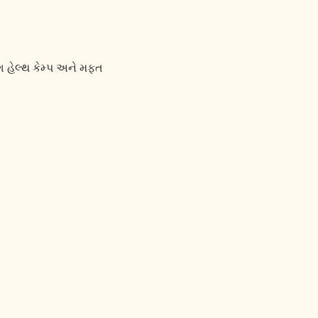
ગ હેલ્થ કેમ્પ અને મફત 