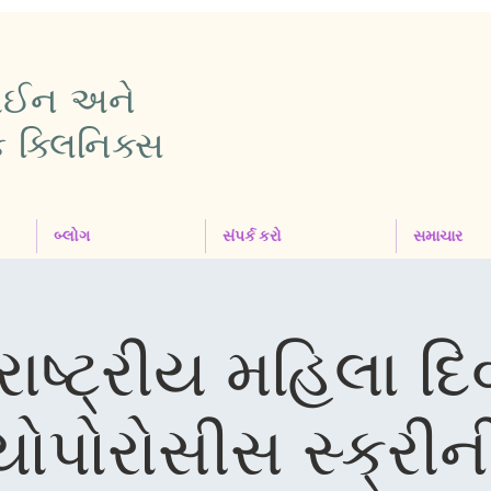
પાઈન અને
ક ક્લિનિક્સ
બ્લોગ
સંપર્ક કરો
સમાચાર
ાષ્ટ્રીય મહિલા દ
ોપોરોસીસ સ્ક્રીન