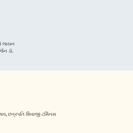
ે લાયન
્જન ડૉ.
તલાવ, છત્રપતિ શિવાજી ટર્મિનસ