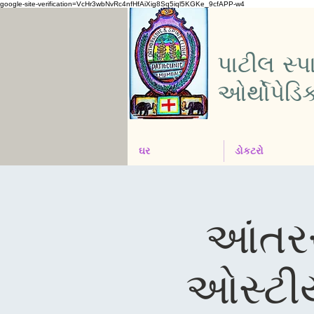
google-site-verification=VcHr3wbNvRc4nfHfAiXig8Sq5iql5KGKe_9cfAPP-w4
પાટીલ સ્
ઓર્થોપેડિ
ઘર
ડોકટરો
આંતરર
ઓસ્ટીય