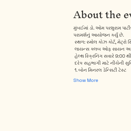
About the e
મુંબઈમાં ડો. ઓમ પરશુરામ પાટી
પરામર્શનું આયોજન કર્યું છે. 
 સ્થળ: સ્મોલ કોઝ કોર્ટ, મેટ્ર
 લાયન્સ ક્લબ ઓફ સાયન અને 
 હેલ્થ સ્ક્રિનિંગ સવારે 9:00 થ
 દરેક સહભાગી માટે નીચેની સ
 1. બોન મિનરલ ડેન્સિટી ટેસ્ટ
Show More