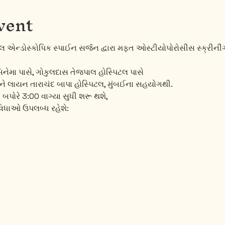
vent
લ એન્ડોસ્કોપિક સ્પાઈન સર્જન દ્વારા મફત ઓસ્ટીયોપોરોસીસ સ્ક્રીનીં
ો સિનેમા પાસે, ગોકુલદાસ તેજપાલ હોસ્પિટલ પાસે 
લાયન તારાચંદ બાપા હોસ્પિટલ, મુંબઈના સહયોગથી. 
ી બપોરે 3:00 વાગ્યા સુધી શરૂ થશે, 
ુવિધાઓ ઉપલબ્ધ રહેશે: