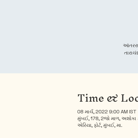
આંતરર
તારાચં
Time & Loc
08 માર્ચ, 2022 9:00 AM IST
મુંબઈ, 178, 2જો માળ, અશોકા ક
એરિયા, ફોર્ટ, મુંબઈ, મા.