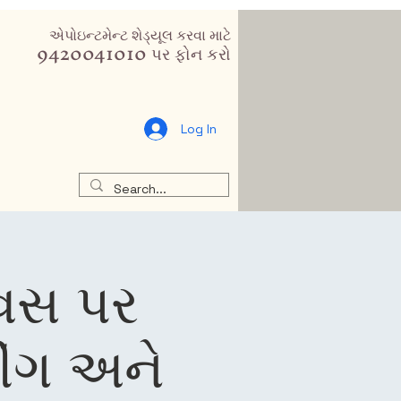
એપોઇન્ટમેન્ટ શેડ્યૂલ કરવા માટે
9420041010 પર ફોન કરો
Log In
િવસ પર
ીંગ અને