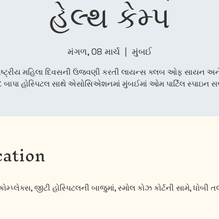
હેલ્થ કેમ્પ
મંગળ, 08 માર્ચ
  |  
મુંબઈ
ાષ્ટ્રીય મહિલા દિવસની ઉજવણી કરતી લાયન્સ ક્લબ ઓફ સાયન અન
દ બાપા હોસ્પિટલ સાથે એસોસિએશનમાં મુંબઈમાં ઓમ પાર્ટિલ સ્પાઇન સર
ation
ોમ્પ્લેક્સ, જીટી હોસ્પિટલની બાજુમાં, સ્મોલ કોઝ કોર્ટની સામે, ધોબી 