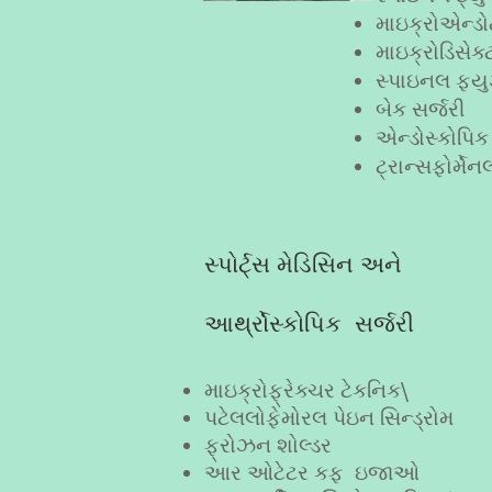
માઇક્રોએન્ડો
માઇક્રોડિસેક્
સ્પાઇનલ ફ્ય
બેક સર્જરી
એન્ડોસ્કોપિક
ટ્રાન્સફોર્મ
સ્પોર્ટ્સ મેડિસિન અને
આર્થ્રોસ્કોપિક સર્જરી
માઇક્રોફ્રેક્ચર ટેકનિક\
પટેલલોફેમોરલ પેઇન સિન્ડ્રોમ
ફ્રોઝન શોલ્ડર
આર
ઓટેટર કફ
ઇજાઓ