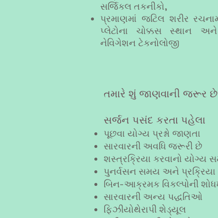
સર્જિકલ તકનીકો,
પ્રમાણમાં જટિલ શરીર રચનામા
પ્લેટોના ચોક્કસ સ્થાન અને
નેવિગેશન ટેકનોલોજી
તમારે શું જાણવાની જરૂર છ
સર્જન પસંદ કરતા પહેલા
પૂછવા યોગ્ય પ્રશ્નો જાણતા
સારવારની અવધિ જરૂરી છે
શસ્ત્રક્રિયા કરવાનો યોગ્ય સ
પુનર્વસન સમય અને પ્રક્રિયા
​
બિન-આક્રમક વિકલ્પોની શો
સારવારની અન્ય પદ્ધતિઓ
ફિઝીયોથેરાપી શેડ્યૂલ