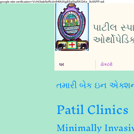
google-site-verification=VcHr3wbNvRc4nfHfAiXig8Sq5iql5KGKe_9cfAPP-w4
પાટીલ સ્
ઓર્થોપેડિ
ઘર
ડોકટરો
તમારી બેક ઇન એક્શ
Patil Clinics
Minimally Invasi