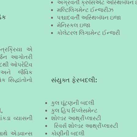
અગ્રવર્તી ક્રુસિએટ અસ્થિબંધ
મલ્ટિલિગમેન્ટ ઈન્જરીઝ
િક
પશ્ચાદવર્તી અસ્થિબંધન ઇજા
મેનિસ્કલ ઇજા
કોલેટરલ લિગામેન્ટ ઈન્જરી
ત્રક્રિયા એ
સર્જન આગોતરી
દદથી ઓપરેટિવ
અને જૈવિક
સંયુક્ત ફેરબદલી:
 સિદ્ધાંતોનો
કુલ ઘૂંટણની બદલી
ી,
કુલ હિપ રિપ્લેસમેન્ટ
ંકડા વ્યાસની
શોલ્ડર આર્થ્રોપ્લાસ્ટી
રિવર્સ શોલ્ડર આર્થ્રોપ્લાસ્ટી
 સાથે એડવાન્સ
કોણીની બદલી