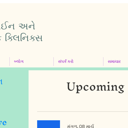
પાઈન અને
ક ક્લિનિક્સ
બ્લોગ
સંપર્ક કરો
સમાચાર
ન
Upcoming 
ve
મંગળ, 08 માર્ચ