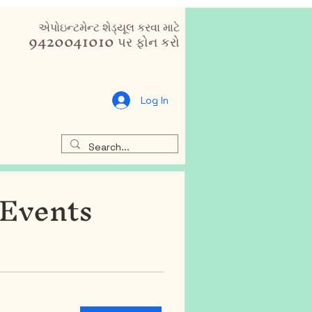
એપોઇન્ટમેન્ટ શેડ્યૂલ કરવા માટે
9420041010 પર ફોન કરો
Log In
Events