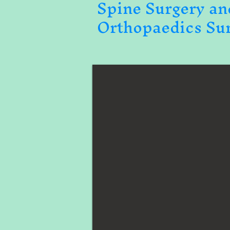
Spine Surgery an
Orthopaedics Su