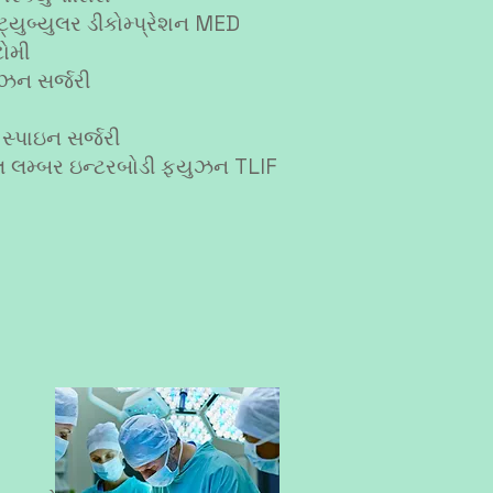
ટ્યુબ્યુલર ડીકોમ્પ્રેશન MED
ટોમી
ુઝન સર્જરી
 સ્પાઇન સર્જરી
ેનલ લમ્બર ઇન્ટરબોડી ફ્યુઝન TLIF