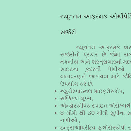
ન્યૂનતમ આક્રમક ઓર્થોપેડ
સર્જરી
ન્યૂનતમ આક્રમક શસ્
સર્જરીનો પ્રકાર છે જેમાં 
તકનીકો અને શસ્ત્રાગારની મ
સાઇટના કુદરતી પેશીઓ 
વાતાવરણને જાળવવા માટે જૈવિક
ઉપયોગ કરે છે.
ન્યુરોસ્પાઇનલ માઇક્રોસ્કોપ,
સર્જિકલ લૂપ્સ,
એન્ડોસ્કોપિક સ્પાઇન એસેમ્બલ
8 મીમી થી 30 મીમી સુધીના સા
નળીઓ ,
ઇન્ટ્રાઓપરેટિવ ફ્લોરોસ્કોપી