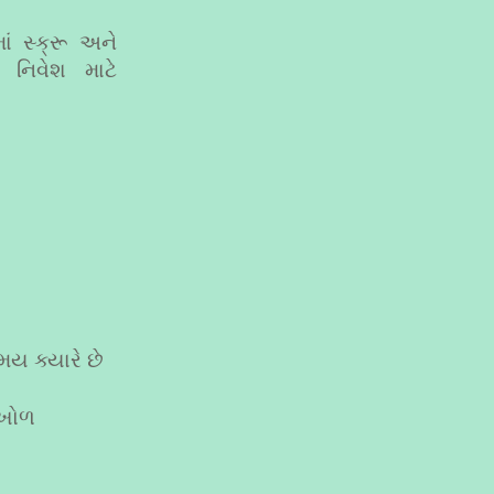
ં સ્ક્રૂ અને
 નિવેશ માટે
ે
મય ક્યારે છે
ધખોળ