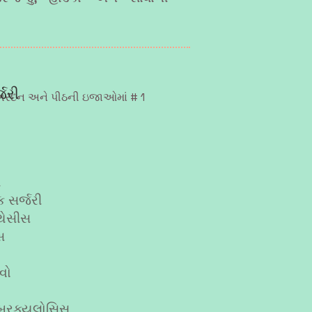
જરી
 ગરદન અને પીઠની ઇજાઓમાં # 1
ી
્ક સર્જરી
્થેસીસ
સ
વો
ુબરક્યુલોસિસ