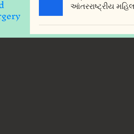
d
rgery