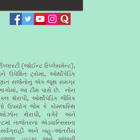
ોપ્લાસ્ટી (જોઈન્ટ રિપ્લેસમેન્ટ),
 ઉપેક્ષિત ટ્રોમા, ઓર્થોપેડિક
ષ્ણાત સર્જનોનું એક જૂથ સમગ્ર
ભાગોમાં, આ ટીમ પાસે છે.
નોન
કલ થેરાપી, ઓર્થોપેડિક જૈવિક
નો ઉપયોગ જેમ કે કોમલાસ્થિ
ર, ઓઝોન થેરાપી, વગેરે અને
ન્ટમાં તાજેતરના એડવાન્સિસના
યે સર્વગ્રાહી અને બહુ-આંતરીય
રજ્જુ, હાડકા અને સાંધાની