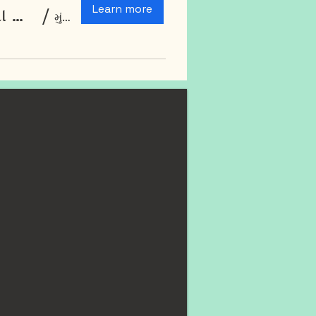
Learn more
આંતરરાષ્ટ્રીય મહિલા દિવસ પર ઓસ્ટીયોપોરોસીસ સ્ક્રીનીંગ અને હેલ્થ કેમ્પ
/
મુંબઈ