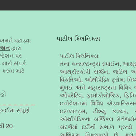
પાટીલ ક્લિનિક્સ
ોખમને ઘટાડવા
કેશન
દ્વારા
્ટેશન પર
પાટીલ ક્લિનિક્સ
મારો સંપર્ક
તેના કન્સલ્ટન્ટ્સ સ્પાઈન, આર્થ્ર
 કરવા માટે
આર્થ્રોસ્કોપી સર્જન, જટિલ અને
વિકૃતિઓ, ઓર્થોપેડિક ટ્રોમા નિ
મુંબઈ અને મહારાષ્ટ્રના વિવિધ 
રહો
ઓપરેટિવ, ફાર્માકોલોજિક, ફિઝિ
ઇનોવેશનમાં વિવિધ એડવાન્સિસ
બઈમાં સંપૂર્ણ
ઇમ્પ્લાન્ટ્સ, ટીશ્યુ કલ્ચ
ઓર્થોપેડિકના સર્જિકલ મેનેજમે
થી 20
સંદર્ભમાં દર્દીની સંભાળ પ્રત્
અભિગમ વિકસાવ્યો છે. કરોડ