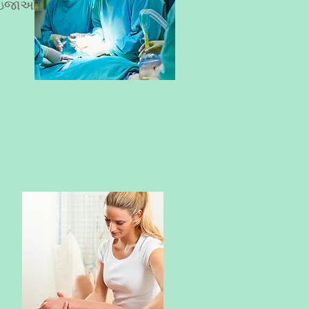
ન ઇજાઓ