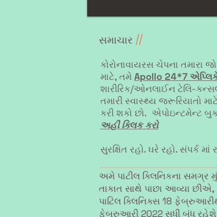
સમાચાર
//
કોરોનાવાયરસ ચેપના તમારા જ
માટે, તમે
Apollo 24*7 એપ્લિ
શારીરિક/ઓનલાઈન ટેલિ-કન્સલ
તમારી સ્વાસ્થ્ય જરૂરિયાતો માટે 
કરી શકો છો.
એપોઇન્ટમેન્ટ બુક
અહીં ક્લિક કરો
સુરક્ષિત રહો. ઘરે રહો. સંપર્ક માં 
અમે પાટીલ ક્લિનિકના સમગ્ર મું
તાકાત સાથે પાછા આવ્યા છીએ,
પાટિલ ક્લિનિક્સ 18 ફેબ્રુઆરી
ફેબ્રુઆરી 2022 સુધી બંધ રહેશે