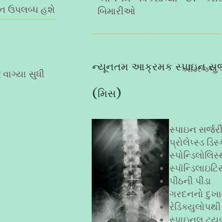
ન ઉપલબ્ધ હશે
બિમારીઓ
ન્યૂનતમ આક્રમક સ્પાઇન સર્
કરોડરજ્જુ,
 વાગ્યા સુધી
(મિસ)
સ્પાઇન સર્જર
પ્રોલેપ્સ્ડ ડિસ
સ્પોન્ડિલોલિસ
સ્પૉન્ડિલાઇટિ
પીઠની પીડા
ગરદનનો દુખા
રેડિક્યુલોપથી
સ્પાઇનલ ટ્ય