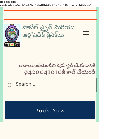
google-site-
verification=VcHr3wbNvRc4nfHfAiXig8Sq5iql5KGKe_9cfAPP-w4
పాటిల్ స్పైన్ మరియు
ఆర్థోపెడిక్ క్లినిక్‌లు
అపాయింట్‌మెంట్‌ని షెడ్యూల్ చేయడానికి
9420041010
కి కాల్ చేయండి
Book Now
WhatsApp