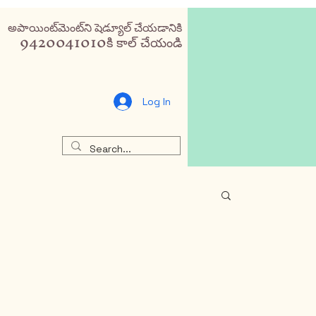
అపాయింట్‌మెంట్‌ని షెడ్యూల్ చేయడానికి
9420041010కి కాల్ చేయండి
Log In