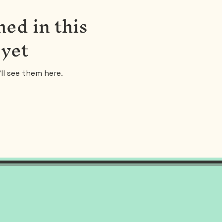
ed in this
 yet
ll see them here.