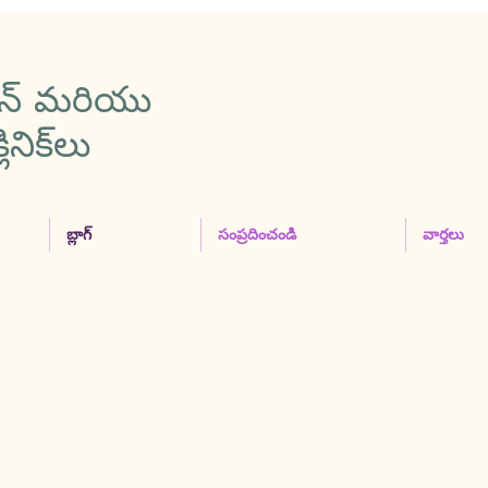
పైన్ మరియు
లినిక్‌లు
బ్లాగ్
సంప్రదించండి
వార్తలు