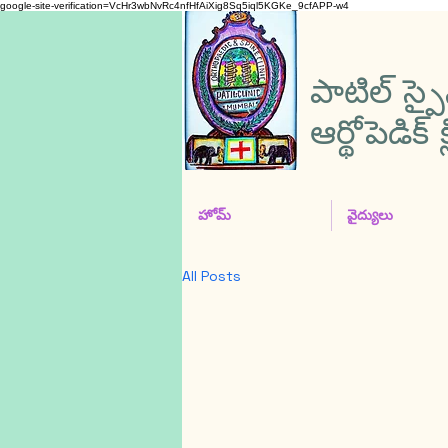
google-site-verification=VcHr3wbNvRc4nfHfAiXig8Sq5iql5KGKe_9cfAPP-w4
పాటిల్ స్
ఆర్థోపెడిక్ క్
హోమ్
వైద్యులు
All Posts